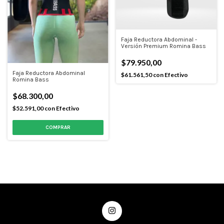
Faja Reductora Abdominal -
Versión Premium Romina Bass
$79.950,00
Faja Reductora Abdominal
$61.561,50
con
Efectivo
Romina Bass
$68.300,00
$52.591,00
con
Efectivo
COMPRAR